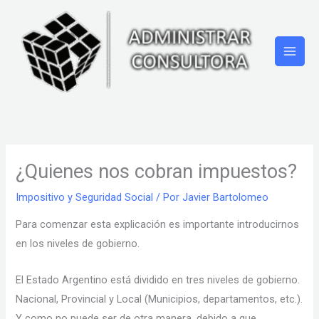
Ir
al
contenido
¿Quienes nos cobran impuestos?
Impositivo y Seguridad Social
/ Por
Javier Bartolomeo
Para comenzar esta explicación es importante introducirnos
en los niveles de gobierno.
El Estado Argentino está dividido en tres niveles de gobierno.
Nacional, Provincial y Local (Municipios, departamentos, etc.).
Y como no puede ser de otra manera, debido a que