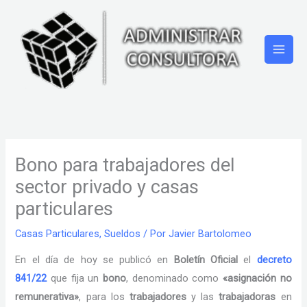
Ir
al
contenido
Bono para trabajadores del
sector privado y casas
particulares
Casas Particulares
,
Sueldos
/ Por
Javier Bartolomeo
En el día de hoy se publicó en
Boletín Oficial
el
decreto
841/22
que fija un
bono
, denominado como
«asignación no
remunerativa»
, para los
trabajadores
y las
trabajadoras
en