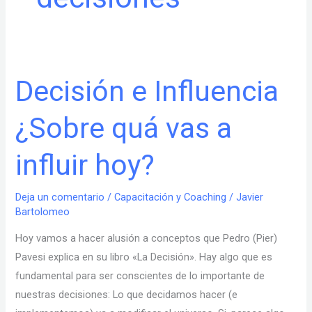
Decisión e Influencia
Decisión
e
¿Sobre quá vas a
Influencia
¿Sobre
influir hoy?
quá
vas
a
Deja un comentario
/
Capacitación y Coaching
/
Javier
Bartolomeo
influir
hoy?
Hoy vamos a hacer alusión a conceptos que Pedro (Pier)
Pavesi explica en su libro «La Decisión». Hay algo que es
fundamental para ser conscientes de lo importante de
nuestras decisiones: Lo que decidamos hacer (e