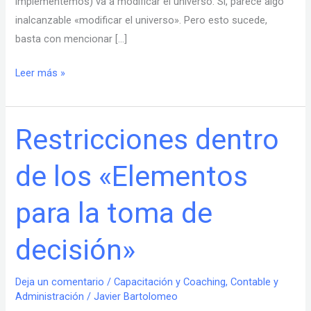
implementemos) va a modificar el universo. Si, parece algo
inalcanzable «modificar el universo». Pero esto sucede,
basta con mencionar […]
Leer más »
Restricciones dentro
Restricciones
dentro
de los «Elementos
de
los
para la toma de
«Elementos
para
decisión»
la
toma
de
Deja un comentario
/
Capacitación y Coaching
,
Contable y
Administración
/
Javier Bartolomeo
decisión»