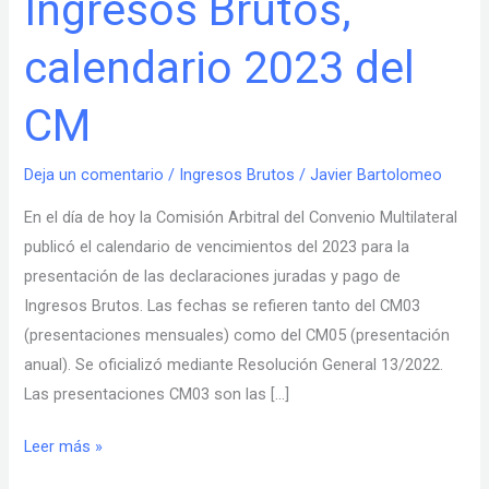
Ingresos Brutos,
Brutos,
calendario 2023 del
calendario
2023
CM
del
CM
Deja un comentario
/
Ingresos Brutos
/
Javier Bartolomeo
En el día de hoy la Comisión Arbitral del Convenio Multilateral
publicó el calendario de vencimientos del 2023 para la
presentación de las declaraciones juradas y pago de
Ingresos Brutos. Las fechas se refieren tanto del CM03
(presentaciones mensuales) como del CM05 (presentación
anual). Se oficializó mediante Resolución General 13/2022.
Las presentaciones CM03 son las […]
Leer más »