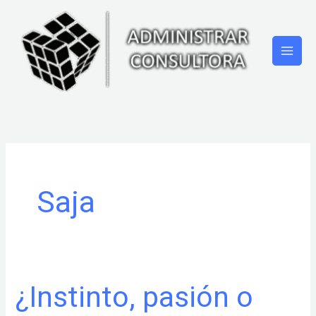
Ir
al
contenido
Saja
¿Instinto, pasión o
¿Instinto,
pasión