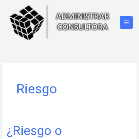
Ir
al
contenido
Riesgo
¿Riesgo o
¿Riesgo
o