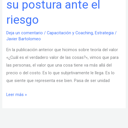
su postura ante el
decisor
según
riesgo
su
postura
ante
Deja un comentario
/
Capacitación y Coaching
,
Estrategia
/
Javier Bartolomeo
el
riesgo
En la publicación anterior que hicimos sobre teoría del valor
«¿Cuál es el verdadero valor de las cosas?«, vimos que para
las personas, el valor que una cosa tiene va más allá del
precio o del costo. Es lo que subjetivamente le llega. Es lo
que siente que representa ese bien. Pasa de ser unidad
Leer más »